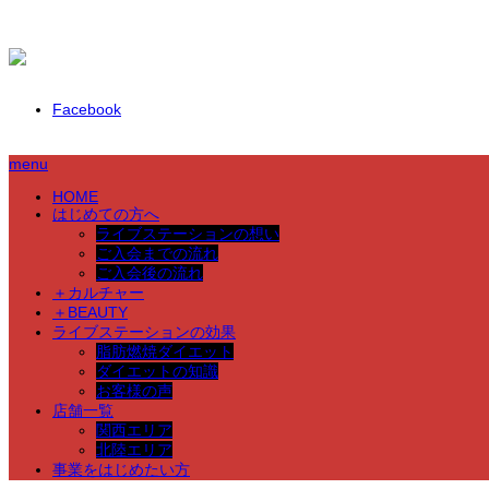
Facebook
menu
HOME
はじめての方へ
ライブステーションの想い
ご入会までの流れ
ご入会後の流れ
＋カルチャー
＋BEAUTY
ライブステーションの効果
脂肪燃焼ダイエット
ダイエットの知識
お客様の声
店舗一覧
関西エリア
北陸エリア
事業をはじめたい方